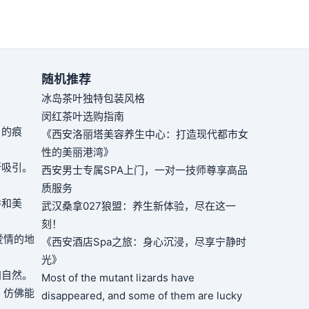
随机推荐
冰岛茶叶独特包装风格
闵红茶叶选购指南
月的痕
《西安洛丽塔美容养生中心：打造现代都市女
性的美丽港湾》
所吸引。
西安男士专属SPA上门，一对一技师尊享高品
质服务
香和美
武汉桑拿027狼盟：养生新体验，尽在这一
刻！
爱情的地
《西安酒店Spa之旅：身心沉浸，尽享宁静时
光》
归自然。
Most of the mutant lizards have
，仿佛能
disappeared, and some of them are lucky