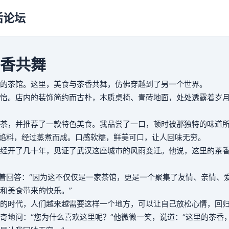
活论坛
香共舞
的茶馆。这里，美食与茶香共舞，仿佛穿越到了另一个世界。
怡。店内的装饰简约而古朴，木质桌椅、青砖地面，处处透露着岁
茶，并推荐了一款特色美食。我品尝了一口，顿时被那独特的味道
等馅料，经过蒸煮而成。口感软糯，鲜美可口，让人回味无穷。
经开了几十年，见证了武汉这座城市的风雨变迁。他说，这里的茶
笑着回答：“因为这不仅仅是一家茶馆，更是一个聚集了友情、亲情、
和美食带来的快乐。”
的时代，人们越来越需要这样一个地方，可以让自己放松心情，回
奇地问：“您为什么喜欢这里呢？”他微微一笑，说道：“这里的茶香