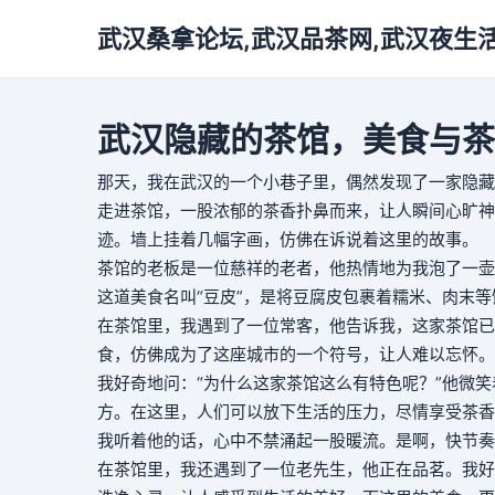
武汉桑拿论坛,武汉品茶网,武汉夜生
武汉隐藏的茶馆，美食与茶
那天，我在武汉的一个小巷子里，偶然发现了一家隐藏
走进茶馆，一股浓郁的茶香扑鼻而来，让人瞬间心旷神
迹。墙上挂着几幅字画，仿佛在诉说着这里的故事。
茶馆的老板是一位慈祥的老者，他热情地为我泡了一壶
这道美食名叫“豆皮”，是将豆腐皮包裹着糯米、肉末
在茶馆里，我遇到了一位常客，他告诉我，这家茶馆已
食，仿佛成为了这座城市的一个符号，让人难以忘怀。
我好奇地问：“为什么这家茶馆这么有特色呢？”他微
方。在这里，人们可以放下生活的压力，尽情享受茶香
我听着他的话，心中不禁涌起一股暖流。是啊，快节奏
在茶馆里，我还遇到了一位老先生，他正在品茗。我好