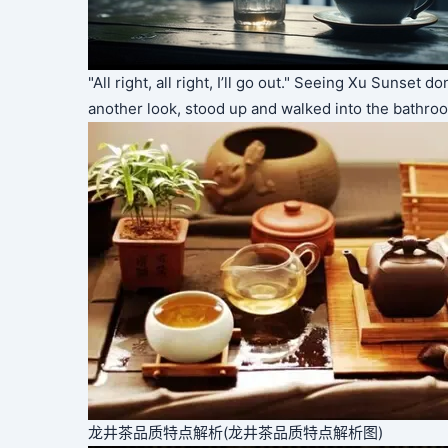
"All right, all right, I’ll go out." Seeing Xu Sunset 
another look, stood up and walked into the bathro
龙井茶品质特点解析(龙井茶品质特点解析图)