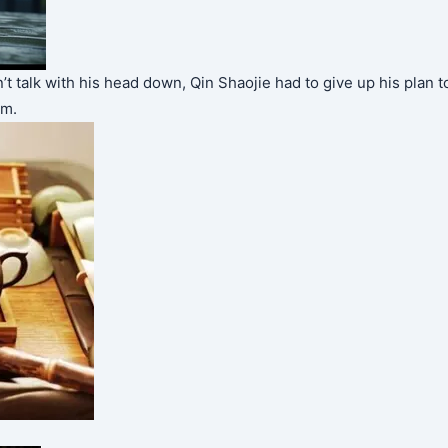
don’t talk with his head down, Qin Shaojie had to give up his plan t
om.