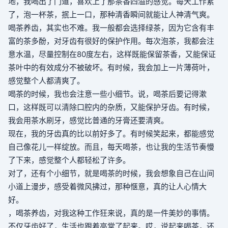
地，我喝出了门道，喜欢上了那茶香四溢的感觉。每天工作累
了，泡一杯茶，抿上一口，那种清香瞬间就能让人神清气爽。
喝茶养齿，其实也不难。我一般都会选择绿茶，因为它含有丰
富的茶多酚，对牙齿有很好的保护作用。每次泡茶，我都会注
意水温，尽量控制在80度左右，这样既能保留茶香，又能保证
茶叶中的有效成分不被破坏。有时候，我会加上一片薄荷叶，
感觉整个人都清爽了。
喝茶的时候，我也会注意一些小细节。说，喝茶后要记得漱
口，这样既可以清除口腔内的杂质，又能保护牙齿。有时候，
我会用茶水刷牙，感觉比普通的牙膏还要清爽。
现在，我的牙齿真的比以前好多了。有时候笑起来，都能感觉
自己像花儿一样绽放。而且，每天喝茶，也让我的生活节奏慢
了下来，感觉整个人都轻松了许多。
对了，还有个小细节，就是喝茶的时候，我会想象自己在山间
小道上漫步，感受着微风拂过，那种惬意，真的让人心情大
好。
，喝茶养齿，对我这种工作狂来说，真的是一件美妙的事情。
不仅牙齿好了，生活也跟着亮堂了起来。哎，说起来喝茶，还