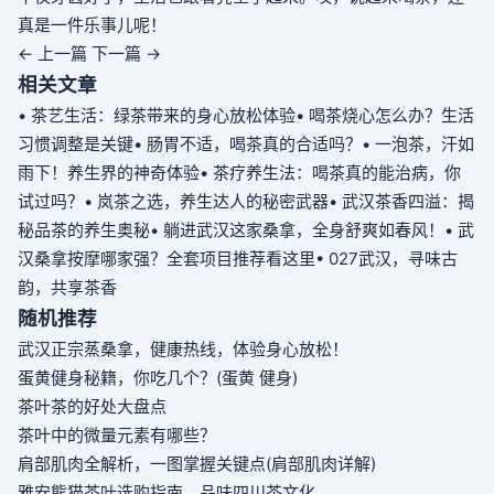
真是一件乐事儿呢！
← 上一篇
下一篇 →
相关文章
• 茶艺生活：绿茶带来的身心放松体验
• 喝茶烧心怎么办？生活
习惯调整是关键
• 肠胃不适，喝茶真的合适吗？
• 一泡茶，汗如
雨下！养生界的神奇体验
• 茶疗养生法：喝茶真的能治病，你
试过吗？
• 岚茶之选，养生达人的秘密武器
• 武汉茶香四溢：揭
秘品茶的养生奥秘
• 躺进武汉这家桑拿，全身舒爽如春风！
• 武
汉桑拿按摩哪家强？全套项目推荐看这里
• 027武汉，寻味古
韵，共享茶香
随机推荐
武汉正宗蒸桑拿，健康热线，体验身心放松！
蛋黄健身秘籍，你吃几个？(蛋黄 健身)
茶叶茶的好处大盘点
茶叶中的微量元素有哪些？
肩部肌肉全解析，一图掌握关键点(肩部肌肉详解)
雅安熊猫茶叶选购指南，品味四川茶文化