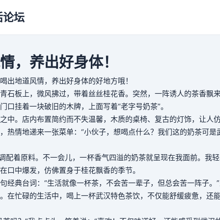
活论坛
情，养出好身体！
喝出地道风情，养出好身体的好地方哦！
青石板上，微风拂过，带着丝丝桂花香。突然，一阵诱人的茶香飘
门口挂着一块破旧的木牌，上面写着“老字号奶茶”。
之中。店内布置简约而不失温馨，木质的桌椅、复古的灯饰，让人
，热情地递来一张菜单：“小伙子，想喝点什么？我们这的奶茶可是
地调配着原料。不一会儿，一杯香气四溢的奶茶就呈现在我面前。我
在口中爆发，仿佛置身于桂花飘香的季节。
句经典台词：“生活就像一杯茶，不会苦一辈子，但总会苦一阵子。
。在忙碌的生活中，喝上一杯武汉特色茶饮，不仅能舒缓疲惫，还