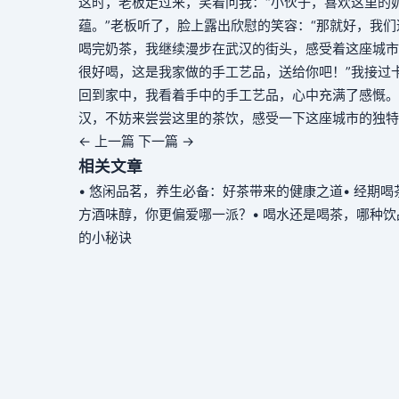
这时，老板走过来，笑着问我：“小伙子，喜欢这里的
蕴。”老板听了，脸上露出欣慰的笑容：“那就好，我
喝完奶茶，我继续漫步在武汉的街头，感受着这座城市
很好喝，这是我家做的手工艺品，送给你吧！”我接过
回到家中，我看着手中的手工艺品，心中充满了感慨。
汉，不妨来尝尝这里的茶饮，感受一下这座城市的独特
← 上一篇
下一篇 →
相关文章
• 悠闲品茗，养生必备：好茶带来的健康之道
• 经期
方酒味醇，你更偏爱哪一派？
• 喝水还是喝茶，哪种
的小秘诀