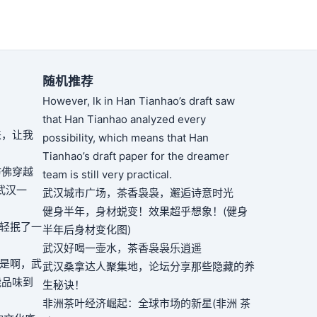
随机推荐
However, lk in Han Tianhao’s draft saw
that Han Tianhao analyzed every
来，让我
possibility, which means that Han
Tianhao’s draft paper for the dreamer
仿佛穿越
team is still very practical.
武汉一
武汉城市广场，茶香袅袅，邂逅诗意时光
健身半年，身材蜕变！效果超乎想象！(健身
轻轻抿了一
半年后身材变化图)
武汉好喝一壶水，茶香袅袅乐逍遥
”是啊，武
武汉桑拿达人聚集地，论坛分享那些隐藏的养
能品味到
生秘诀！
非洲茶叶经济崛起：全球市场的新星(非洲 茶