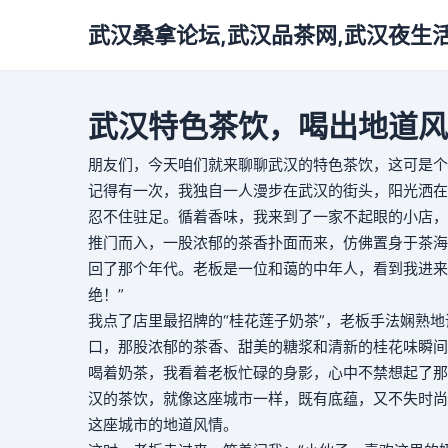
武汉桑拿论坛,武汉品茶网,武汉夜生
武汉特色茶饮，喝出地道风
朋友们，今天咱们就来聊聊武汉的特色茶饮，这可是个
记得有一次，我独自一人漫步在武汉的街头，阳光洒在
忍不住驻足。循着香味，我来到了一家不起眼的小店，
推门而入，一股浓郁的茶香扑面而来，仿佛置身于茶海
回了那个年代。老板是一位和蔼的中年人，看到我进来
绝！”
我点了店里最招牌的“桂花莲子奶茶”，老板手法娴熟
口，那股浓郁的茶香、甜美的糖浆和清新的桂花味瞬间
喝着奶茶，我看着老板忙碌的身影，心中不禁想起了那
汉的茶饮，就像这座城市一样，既有底蕴，又不失时尚
这座城市的地道风情。