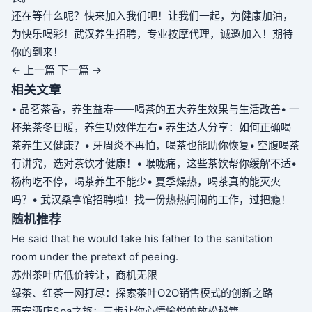
还在等什么呢？快来加入我们吧！让我们一起，为健康加油，
为快乐喝彩！武汉养生招聘，专业按摩代理，诚邀加入！期待
你的到来！
← 上一篇
下一篇 →
相关文章
• 品茗茶香，养生益寿——喝茶的五大养生效果与生活改善
• 一
杯莱茶冬日暖，养生功效伴左右
• 养生达人分享：如何正确喝
茶养生又健康？
• 牙周炎不再怕，喝茶也能助你恢复
• 空腹喝茶
有讲究，选对茶饮才健康！
• 喉咙痛，这些茶饮帮你缓解不适
•
杨梅吃不停，喝茶养生不能少
• 夏季燥热，喝茶真的能灭火
吗？
• 武汉桑拿馆招聘啦！找一份热热闹闹的工作，过把瘾！
随机推荐
He said that he would take his father to the sanitation
room under the pretext of peeing.
苏州茶叶店低价转让，商机无限
绿茶、红茶一网打尽：探索茶叶O2O销售模式的创新之路
西安酒店Spa之旅：三步让你心情愉悦的放松秘籍