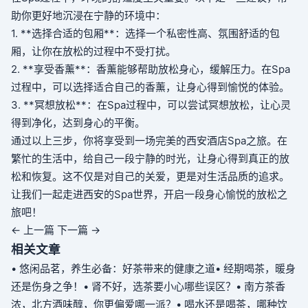
助你更好地沉浸在宁静的环境中：
1. **选择合适的包厢**：选择一个私密性高、氛围舒适的包
厢，让你在放松的过程中不受打扰。
2. **享受香薰**：香薰能够帮助放松身心，缓解压力。在Spa
过程中，可以选择适合自己的香薰，让身心得到愉悦的体验。
3. **冥想放松**：在Spa过程中，可以尝试冥想放松，让心灵
得到净化，达到身心的平衡。
通过以上三步，你将享受到一场完美的西安酒店Spa之旅。在
繁忙的生活中，给自己一段宁静的时光，让身心得到真正的放
松和恢复。这不仅是对自己的关爱，更是对生活品质的追求。
让我们一起走进西安的Spa世界，开启一段身心愉悦的放松之
旅吧！
← 上一篇
下一篇 →
相关文章
• 悠闲品茗，养生必备：好茶带来的健康之道
• 经期喝茶，暖身
还是伤身之争！
• 肾不好，选茶要小心哪些误区？
• 南方茶香
浓，北方酒味醇，你更偏爱哪一派？
• 喝水还是喝茶，哪种饮