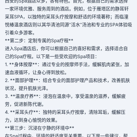
西安的Spa酒店众多，各有特色。首先，根据自己的需求选择
一家环境优雅、服务周到的酒店。例如，位于雁塔区的静耳轩
采耳SPA，以独特的采耳头疗按摩和舒适的环境著称；而临潼
悦椿温泉酒店则以其华清池同源“活水”汤池和专业的SPA体验吸
引着众多游客。
**第二步：定制专属的Spa疗程**
进入Spa酒店后，你可以根据自己的喜好和需求，选择适合自
己的Spa疗程。以下是一些受欢迎的Spa项目：
1. **身体按摩**：通过专业的按摩师手法，缓解肌肉紧张，加
速血液循环，让身心得到放松。
2. **面部护理**：结合专业的面部护理产品和技术，改善肌肤
状况，提升肌肤光泽。
3. **温泉疗养**：浸泡在温泉中，享受温泉的滋养，缓解疲
劳，促进新陈代谢。
4. **采耳头疗**：独特的采耳头疗按摩，清除耳垢，缓解压
力，达到身心愉悦的效果。
**第三步：沉浸在宁静的环境中**
在Spa过程中，环境的舒适度至关重要。以下是一些建议，帮