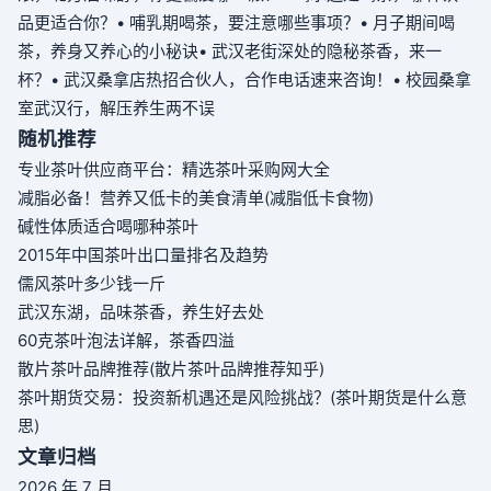
品更适合你？
• 哺乳期喝茶，要注意哪些事项？
• 月子期间喝
茶，养身又养心的小秘诀
• 武汉老街深处的隐秘茶香，来一
杯？
• 武汉桑拿店热招合伙人，合作电话速来咨询！
• 校园桑拿
室武汉行，解压养生两不误
随机推荐
专业茶叶供应商平台：精选茶叶采购网大全
减脂必备！营养又低卡的美食清单(减脂低卡食物)
碱性体质适合喝哪种茶叶
2015年中国茶叶出口量排名及趋势
儒风茶叶多少钱一斤
武汉东湖，品味茶香，养生好去处
60克茶叶泡法详解，茶香四溢
散片茶叶品牌推荐(散片茶叶品牌推荐知乎)
茶叶期货交易：投资新机遇还是风险挑战？(茶叶期货是什么意
思)
文章归档
2026 年 7 月