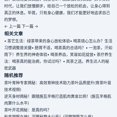
时代，让我们放慢脚步，给自己一个放松的机会，让身心得到
真正的休息。毕竟，只有身心健康，我们才能更好地追求自己
的梦想。
← 上一篇
下一篇 →
相关文章
• 茶艺生活：绿茶带来的身心放松体验
• 喝茶烧心怎么办？生活
习惯调整是关键
• 肠胃不适，喝茶真的合适吗？
• 一泡茶，汗如
雨下！养生界的神奇体验
• 喝茶养齿，笑容如花绽放
• 茶疗养生
法：喝茶真的能治病，你试过吗？
• 岚茶之选，养生达人的秘
密武器
随机推荐
茶叶育种专家揭秘：高效育种技术助力茶叶品质提升(育茶叶苗
技术视频)
逆天身材揭秘！跟随施瓦辛格打造肌肉黄金比例！(施瓦辛格肌
肉算什么水平)
茶叶开花揭秘：是真的吗？
秒变翘臀女神！深蹲秘籍大公开！(深蹲翘臀怎么练)