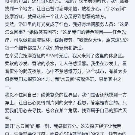
眼前的苟且，还有诗和远方。”是的，快节奏的时代，我们需要
找到一个地方，让自己暂时忘却烦恼，放松身心。而“水云间”
按摩浴缸，就是这样一个让人心灵得到慰藉的地方。
突然，浴缸里的灯光变成了红色，我好奇地问服务人员：“这是
怎么回事？”她微笑着回答：“这是我们的特色项目——红色光
疗，可以促进血液循环，缓解疲劳。”我恍然大悟，原来这里的
每一个细节都是为了我们的健康和舒适。
在享受完按摩浴缸的SPA时光后，我又来到了这里的休息区。
柔软的沙发、香浓的茶水，让人倍感温馨。我坐在沙发上，看
着窗外的武汉夜景，心中不禁感慨万分。这个城市，有着太多
值得我们去探索的地方，而“水云间”按摩浴缸，只是其中之
一。
我忍不住问自己：纷繁复杂的世界里，我们是否还能找到一方
净土，让自己心灵得到片刻的安宁？我想，答案是肯定的。只
要我们用心去寻找，总会在某个角落，找到属于自己的那片天
空。
离开“水云间”的那一刻，我感慨万分。这次探店经历让我明
白，生活需要仪式感，而身心SPA就是我们的仪式。快节奏的