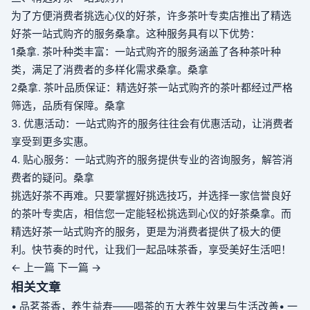
为了方便消费者挑选心仪的好茶，许多茶叶专卖店推出了精选
好茶一站式购齐的服务
桑拿
。这种服务具有以下优势：
1
桑拿
. 茶叶种类丰富：一站式购齐的服务涵盖了各种茶叶种
类，满足了消费者的多样化需求
桑拿
。
桑拿
2
桑拿
. 茶叶品质保证：精选好茶一站式购齐的茶叶都经过严格
筛选，品质有保障。
桑拿
3. 优惠活动：一站式购齐的服务往往会有优惠活动，让消费者
享受到更多实惠。
4. 贴心服务：一站式购齐的服务提供专业的咨询服务，解答消
费者的疑问。
桑拿
挑选好茶不再难。只要掌握好挑选技巧，并选择一家信誉良好
的茶叶专卖店，相信您一定能轻松挑选到心仪的好茶
桑拿
。而
精选好茶一站式购齐的服务，更是为消费者提供了极大的便
利。快节奏的时代，让我们一起品味茶香，享受美好生活吧！
← 上一篇
下一篇 →
相关文章
• 品茗茶香，养生益寿——喝茶的五大养生效果与生活改善
• 一