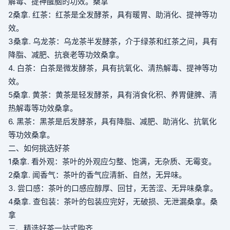
解毒、提神醒脑的功效。
桑拿
2
桑拿
. 红茶：红茶是全发酵茶，具有暖胃、助消化、提神等功
效。
3
桑拿
. 乌龙茶：乌龙茶半发酵茶，介于绿茶和红茶之间，具有
降脂、减肥、抗衰老等功效
桑拿
。
4. 白茶：白茶是微发酵茶，具有抗氧化、清热解毒、提神等功
效。
5
桑拿
. 黄茶：黄茶是轻发酵茶，具有消食化积、养胃健脾、清
热解毒等功效
桑拿
。
6. 黑茶：黑茶是后发酵茶，具有降脂、减肥、助消化、抗氧化
等功效
桑拿
。
二、如何挑选好茶
1
桑拿
. 看外观：茶叶的外观应匀整、饱满，无杂质、无霉变。
2
桑拿
. 闻香气：茶叶的香气应清新、自然，无异味。
3. 尝口感：茶叶的口感应醇厚、回甘，无苦涩、无异味
桑拿
。
4
桑拿
. 查包装：茶叶的包装应完好，无破损、无泄漏
桑拿
。
桑
拿
三、精选好茶一站式购齐