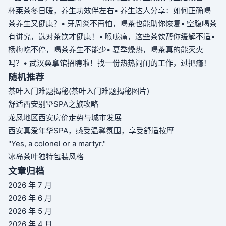
杯莱茶冬日暖，养生功效伴左右
• 养生达人分享：如何正确喝
茶养生又健康？
• 牙周炎不再怕，喝茶也能助你恢复
• 空腹喝茶
有讲究，选对茶饮才健康！
• 喉咙痛，这些茶饮帮你缓解不适
•
杨梅吃不停，喝茶养生不能少
• 夏季燥热，喝茶真的能灭火
吗？
• 武汉桑拿馆招聘啦！找一份热热闹闹的工作，过把瘾！
随机推荐
茶叶入门难题揭秘(茶叶入门难题揭秘图片)
舒适西安别墅SPA之旅攻略
龙凤地区西安房价走势与城市发展
西安真爱年华SPA，感受温馨氛围，享受舒适按摩
"Yes, a colonel or a martyr."
冰岛茶叶独特包装风格
文章归档
2026 年 7 月
2026 年 6 月
2026 年 5 月
2026 年 4 月