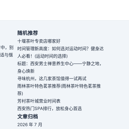
随机推荐
十堰茶叶专卖店哪家好
市中，别
时间管理新高度：如何选对运动时间？健身达
舒适与惬
人必看！(运动时间的选择)
标题：西安男士禅意养生中心——宁静之地，
身心焕新
寻味杭州，这几家茶馆值得一试再试
雨林茶叶特色茗茶推荐(雨林茶叶特色茗茶推
荐)
芳村茶叶城营业时间表
西安热门SPA排行，放松身心首选
文章归档
2026 年 7 月