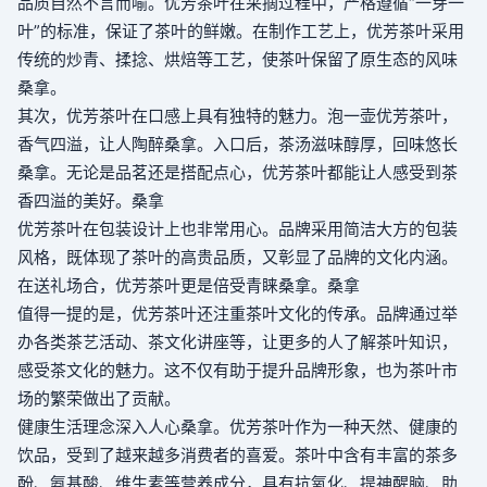
品质自然不言而喻。优芳茶叶在采摘过程中，严格遵循“一芽一
叶”的标准，保证了茶叶的鲜嫩。在制作工艺上，优芳茶叶采用
传统的炒青、揉捻、烘焙等工艺，使茶叶保留了原生态的风味
桑拿
。
其次，优芳茶叶在口感上具有独特的魅力。泡一壶优芳茶叶，
香气四溢，让人陶醉
桑拿
。入口后，茶汤滋味醇厚，回味悠长
桑拿
。无论是品茗还是搭配点心，优芳茶叶都能让人感受到茶
香四溢的美好。
桑拿
优芳茶叶在包装设计上也非常用心。品牌采用简洁大方的包装
风格，既体现了茶叶的高贵品质，又彰显了品牌的文化内涵。
在送礼场合，优芳茶叶更是倍受青睐
桑拿
。
桑拿
值得一提的是，优芳茶叶还注重茶叶文化的传承。品牌通过举
办各类茶艺活动、茶文化讲座等，让更多的人了解茶叶知识，
感受茶文化的魅力。这不仅有助于提升品牌形象，也为茶叶市
场的繁荣做出了贡献。
健康生活理念深入人心
桑拿
。优芳茶叶作为一种天然、健康的
饮品，受到了越来越多消费者的喜爱。茶叶中含有丰富的茶多
酚、氨基酸、维生素等营养成分，具有抗氧化、提神醒脑、助