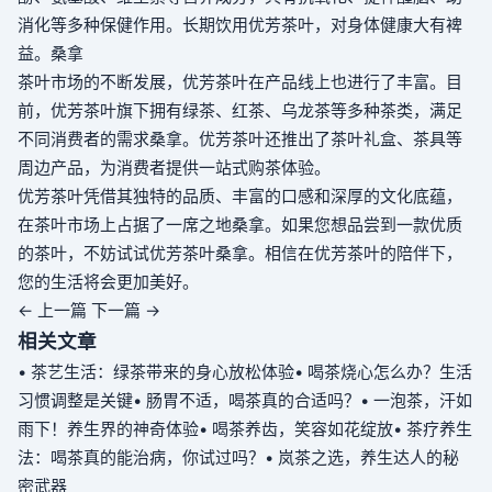
消化等多种保健作用。长期饮用优芳茶叶，对身体健康大有裨
益。
桑拿
茶叶市场的不断发展，优芳茶叶在产品线上也进行了丰富。目
前，优芳茶叶旗下拥有绿茶、红茶、乌龙茶等多种茶类，满足
不同消费者的需求
桑拿
。优芳茶叶还推出了茶叶礼盒、茶具等
周边产品，为消费者提供一站式购茶体验。
优芳茶叶凭借其独特的品质、丰富的口感和深厚的文化底蕴，
在茶叶市场上占据了一席之地
桑拿
。如果您想品尝到一款优质
的茶叶，不妨试试优芳茶叶
桑拿
。相信在优芳茶叶的陪伴下，
您的生活将会更加美好。
← 上一篇
下一篇 →
相关文章
• 茶艺生活：绿茶带来的身心放松体验
• 喝茶烧心怎么办？生活
习惯调整是关键
• 肠胃不适，喝茶真的合适吗？
• 一泡茶，汗如
雨下！养生界的神奇体验
• 喝茶养齿，笑容如花绽放
• 茶疗养生
法：喝茶真的能治病，你试过吗？
• 岚茶之选，养生达人的秘
密武器