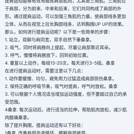
提肩运动能够有效地锻炼肩部肌肉，尤其是三角肌。三角肌位
于肩部，分为前束、中束和后束，它们共同构成了肩部的外
形。通过提肩运动，可以加强三角肌的力量，使肩部线条更加
立体，从而在视觉上拉长胸部线条，达到胸围UP UP的效果。
那么，如何进行提肩运动呢？以下是一些简单的步骤：
1. 站立，双脚与肩同宽，双手自然下垂
桑拿
。
2. 吸气，同时将肩膀向上提起，尽量让肩部靠近耳朵。
3. 呼气，慢慢将肩膀放下，回到初始位置。
4. 重复以上动作，每组15-20次，每天进行3-5组。
桑拿
在进行提肩运动时，需要注意以下几点：
1. 动作要缓慢、均匀，避免用力过猛造成肩部损伤
桑拿
。
2. 保持正确的呼吸节奏，吸气时提肩，呼气时放松。
桑拿
3. 可以根据个人情况适当增加运动强度，但不要超过自己的承
受范围。
4
桑拿
. 每次运动后，进行适当的拉伸，帮助肌肉放松，减少肌
肉酸痛
桑拿
。
除了提升胸围，提肩运动还有以下好处：
1
桑拿
. 改善肩部血液循环，缓解肩部疲劳。