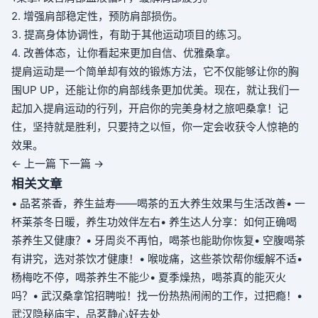
2. 增强肩部稳定性，预防肩部损伤。
3. 提高身体协调性，有助于其他运动项目的练习。
4. 改善体态，让你看起来更加自信、优雅
桑拿
。
提肩运动是一个简单却有效的锻炼方法，它不仅能够让你的胸
围UP UP，还能让你的肩部线条更加优美。现在，就让我们一
起加入提肩运动的行列，开启你的完美身材之旅吧
桑拿
！记
住，坚持就是胜利，只要持之以恒，你一定会收获令人惊艳的
效果。
← 上一篇
下一篇 →
相关文章
• 品茗茶香，养生益寿——喝茶的五大养生效果与生活改善
• 一
杯莱茶冬日暖，养生功效伴左右
• 养生达人分享：如何正确喝
茶养生又健康？
• 牙周炎不再怕，喝茶也能助你恢复
• 空腹喝茶
有讲究，选对茶饮才健康！
• 喉咙痛，这些茶饮帮你缓解不适
•
杨梅吃不停，喝茶养生不能少
• 夏季燥热，喝茶真的能灭火
吗？
• 武汉桑拿馆招聘啦！找一份热热闹闹的工作，过把瘾！
•
武汉隐秘庙宇，品茗静心好去处