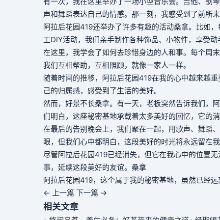
有一次，我在这里举办了一场小型音乐会。吉他、钢琴
声和舞蹈表达自己的情感。那一刻，我感受到了前所未
阿拉后花园419还举办了许多有趣的活动
桑拿
。比如，
工DIY活动，我们亲手制作各种饰品、小物件，享受动
在这里，我学会了如何去珍惜身边的人和事。每个周末
我们互相帮助，互相照顾，就像一家人一样。
随着时间的推移，阿拉后花园419在我的心中越来越
己的归属感，感受到了生活的美好。
然而，好景不长
桑拿
。有一天，老板突然告诉我们，阿
们明白，这座秘密基地承载着太多美好的回忆，它的消
在最后的告别晚会上，我们聚在一起，用歌声、舞蹈、
眼，但我们心中都明白，这段美好的时光将永远留在我
尽管阿拉后花园419已经消失，但它在我心中的位置
事，延续这段美好的友谊。
桑拿
阿拉后花园419，这个属于我的秘密基地，虽然已经
← 上一篇
下一篇 →
相关文章