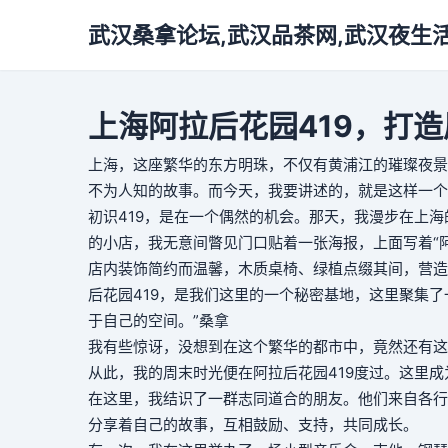
武汉桑拿论坛,武汉品茶网,武汉夜生
上海阿拉后花园419，打
上海，这座繁华的东方明珠，不仅有黄浦江的璀璨夜景
不为人知的故事。而今天，我要讲述的，就是这样一个
初识419，是在一个偶然的机会。那天，我漫步在上
的小店，我无意间瞥见门口贴着一张海报，上面写着“阿
店内装饰简约而温馨，木质桌椅、绿植点缀其间，营造
后花园419，是我们这里的一个秘密基地，这里聚集
于自己的空间。”
桑拿
我有些惊讶，没想到在这个繁华的都市中，竟然还有这
从此，我的周末时光便在阿拉后花园419度过。这里
在这里，我结识了一群志同道合的朋友。他们来自各行
分享着自己的故事，互相鼓励、支持，共同成长。