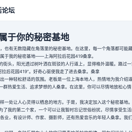
活论坛
造属于你的秘密基地
，也有无数隐藏在角落里的秘密基地。在这里，每一个角落都可能
属于我的秘密基地——上海阿拉后花园419
桑拿
。
海的街头，阳光透过树叶洒在斑驳的人行道上，显得格外温暖。路过一
拉后花园419”。好奇心驱使我走了进去
桑拿
。
桑拿
出一种轻松舒适的氛围。老板是一位上海本地人，热情地为我介绍道
了一群热爱生活、追求梦想的人
桑拿
。在这里，你可以尽情地放松心情
样一处让人心灵得以栖息的地方。于是，我决定加入这个秘密基地
成为了我的第二个家，一个可以让我暂时忘记世俗纷扰，尽情享受生活
各业，有设计师、作家、摄影师，还有热爱音乐的年轻人
桑拿
。我