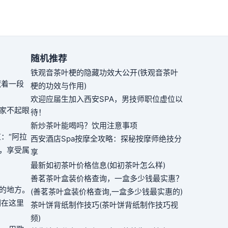
随机推荐
铁观音茶叶梗的隐藏功效大公开(铁观音茶叶
藏着一段
梗的功效与作用)
欢迎应届生加入西安SPA，男技师职位虚位以
家不起眼
待！
新炒茶叶能喝吗？饮用注意事项
：“阿拉
西安酒店Spa按摩全攻略：探秘按摩师绝技分
，享受属
享
最新如初茶叶价格信息(如初茶叶怎么样)
。
善茗茶叶盒装价格查询，一盒多少钱最实惠？
的地方。
(善茗茶叶盒装价格查询,一盒多少钱最实惠的)
们在这里
茶叶饼背纸制作技巧(茶叶饼背纸制作技巧视
频)