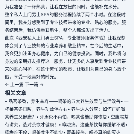
为我准备了一杯热茶，让我在放松的同时，也能补充水分。
整个私人上门男士SPA的服务过程持续了两个小时。在这段时
间里，我充分感受到了专业技师带来的专业、贴心的服务。服
务结束后，我仿佛重获新生，整个人都焕发出了活力。
此次《西安私人上门男士SPA，专业技师服务体验》让我深刻
体会到了专业技师的专业素养和敬业精神。在今后的生活中，
我会更加注重身心健康，为自己的健康投资。同时，我也将向
身边的亲朋好友推荐这一服务，让更多的人享受到专业技师带
来的贴心呵护。在这个繁忙的都市，让我们为自己的身心放个
假，享受一段美好的时光。
← 上一篇
下一篇 →
相关文章
• 品茗茶香，养生益寿——喝茶的五大养生效果与生活改善
• 一
杯莱茶冬日暖，养生功效伴左右
• 养生达人分享：如何正确喝
茶养生又健康？
• 牙周炎不再怕，喝茶也能助你恢复
• 空腹喝茶
有讲究，选对茶饮才健康！
• 喉咙痛，这些茶饮帮你缓解不适
•
杨梅吃不停，喝茶养生不能少
• 夏季燥热，喝茶真的能灭火