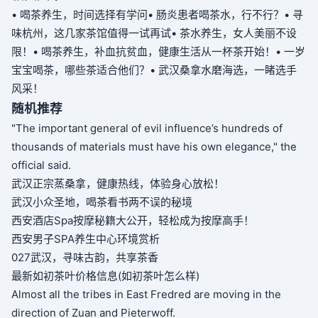
• 喝茶养生，时间选择有学问
• 肠炎患者喝茶水，行不行？
• 寻
味杭州，这几家茶馆值得一试再试
• 茶水养生，女人美丽不设
限！
• 喝茶养生，补血抗贫血，健康生活从一杯茶开始！
• 一岁
宝宝喝茶，哪些茶适合他们？
• 武汉桑拿水磨海选，一睹选手
风采！
随机推荐
"The important general of evil influence’s hundreds of
thousands of materials must have his own elegance," the
official said.
武汉正宗蒸桑拿，健康热线，体验身心放松！
武汉小众圣地，喝茶看书两不误的秘境
西安酒店Spa按摩秘籍大公开，轻松成为按摩高手！
西安男子SPA养生中心环境赏析
027武汉，寻味古韵，共享茶香
最新如初茶叶价格信息(如初茶叶怎么样)
Almost all the tribes in East Fredred are moving in the
direction of Zuan and Pieterwoff.