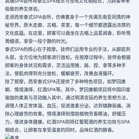
高端SPA会所将泰式SPA理念与当地文化相结合，为顾客带来
极致的养生体验。
走进西安泰式SPA会所，仿佛置身于一个充满东南亚风情的神
秘世界。原木走廊、古榻、茶室，每一个细节都透露出浓厚的
文化底蕴。在这里，顾客可以盘坐在古榻上品茗闻香，聆听莺
莺细语，享受一段宁静的时光。
泰式SPA的核心在于按摩。技师们运用专业的手法，从脚底到
头部，全方位地为顾客进行放松。在按摩过程中，技师会根据
顾客的身体状况和需求，灵活运用推、敲、捏、拿等多种手
法，使肌肉得到充分放松，缓解疲劳，改善血液循环。
除了按摩，西安泰式SPA还提供了多种特色项目，如梦回唐
朝、情境演绎、红酒SPA等。其中，梦回唐朝项目将中国印度
瑜伽的柔美与灵动融入其中，通过明清宫廷的养生思想方法，
调理人体正常体温、血压，促进激素分泌，达到镇静驱痛、消
除心理疲劳的效果。情境演绎则借助植物芳香精油，舒缓压
力，增进身体健康。红酒SPA则将红葡萄酒的养生功效与SPA
相结合，让顾客在享受温泉的同时，品味红酒的醇香。