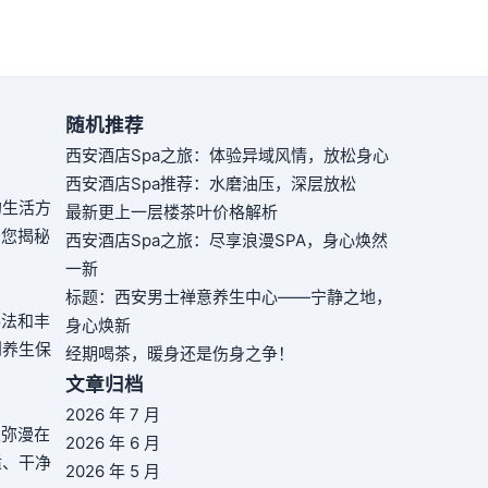
随机推荐
西安酒店Spa之旅：体验异域风情，放松身心
西安酒店Spa推荐：水磨油压，深层放松
的生活方
最新更上一层楼茶叶价格解析
为您揭秘
西安酒店Spa之旅：尽享浪漫SPA，身心焕然
一新
标题：西安男士禅意养生中心——宁静之地，
手法和丰
身心焕新
到养生保
经期喝茶，暖身还是伤身之争！
文章归档
2026 年 7 月
及弥漫在
2026 年 6 月
适、干净
2026 年 5 月