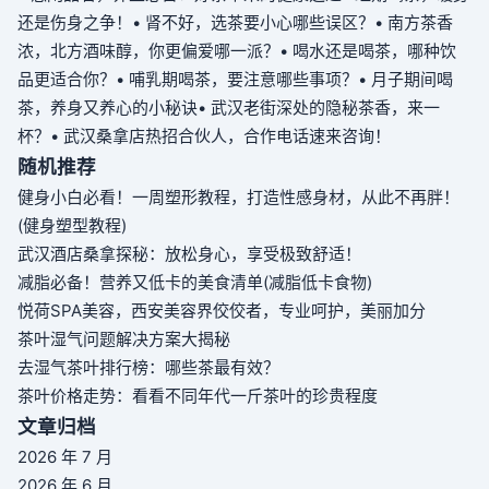
还是伤身之争！
• 肾不好，选茶要小心哪些误区？
• 南方茶香
浓，北方酒味醇，你更偏爱哪一派？
• 喝水还是喝茶，哪种饮
品更适合你？
• 哺乳期喝茶，要注意哪些事项？
• 月子期间喝
茶，养身又养心的小秘诀
• 武汉老街深处的隐秘茶香，来一
杯？
• 武汉桑拿店热招合伙人，合作电话速来咨询！
随机推荐
健身小白必看！一周塑形教程，打造性感身材，从此不再胖！
(健身塑型教程)
武汉酒店桑拿探秘：放松身心，享受极致舒适！
减脂必备！营养又低卡的美食清单(减脂低卡食物)
悦荷SPA美容，西安美容界佼佼者，专业呵护，美丽加分
茶叶湿气问题解决方案大揭秘
去湿气茶叶排行榜：哪些茶最有效？
茶叶价格走势：看看不同年代一斤茶叶的珍贵程度
文章归档
2026 年 7 月
2026 年 6 月