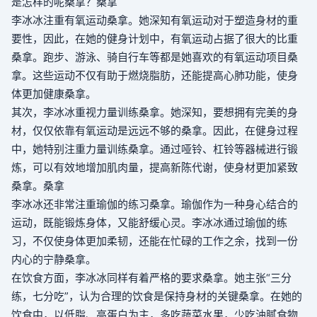
是怎样的呢
桑拿
？
桑拿
李冰冰注重有氧运动
桑拿
。她深知有氧运动对于塑造身材的重
要性，因此，在她的健身计划中，有氧运动占据了很大的比重
桑拿
。跑步、游泳、骑自行车等都是她喜欢的有氧运动项目
桑
拿
。这些运动不仅有助于燃烧脂肪，还能提高心肺功能，使身
体更加健康
桑拿
。
其次，李冰冰重视力量训练
桑拿
。她深知，要想拥有完美的身
材，仅仅依靠有氧运动是远远不够的
桑拿
。因此，在健身过程
中，她特别注重力量训练
桑拿
。通过哑铃、杠铃等器械进行锻
炼，可以有效地增加肌肉量，提高新陈代谢，使身材更加紧致
桑拿
。
桑拿
李冰冰还非常注重瑜伽的练习
桑拿
。瑜伽作为一种身心结合的
运动，既能锻炼身体，又能舒缓心灵。李冰冰通过瑜伽的练
习，不仅使身体更加柔韧，还能在忙碌的工作之余，找到一份
内心的宁静
桑拿
。
在饮食方面，李冰冰同样有着严格的要求
桑拿
。她主张“三分
练，七分吃”，认为合理的饮食是保持身材的关键
桑拿
。在她的
饮食中，以低脂、高蛋白为主，多吃蔬菜水果，少吃油腻食物