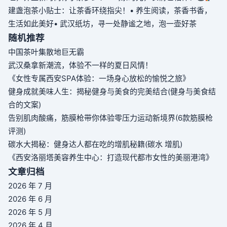
建盏泡茶小贴士：让茶香环绕指尖！
• 养生阅读，茶香书香，
生活如此美好
• 武汉纸坊，寻一处静谧之地，泡一壶好茶
随机推荐
中国茶叶集散地巨无霸
武汉桑拿新潮流，体验不一样的夏日风情！
《女性专属西安SPA体验：一场身心放松的愉悦之旅》
健身成就美味人生：揭秘健身与美食的完美结合(健身与美食结
合的文案)
告别肌肉酸痛，筋膜枪带你体验零压力运动新境界(6款筋膜枪
评测)
碳水大揭秘：健身达人都在吃的增肌秘籍(碳水 增肌)
《西安洛丽塔美容养生中心：打造现代都市女性的美丽港湾》
文章归档
2026 年 7 月
2026 年 6 月
2026 年 5 月
2026 年 4 月