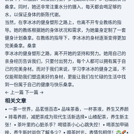
桑拿
。同时，她还非常注重水分的摄入，每天都会喝足够的
水，以保证身体的新陈代谢。
当然，在李冰冰的健身塑形之路上，也离不开专业教练的指
导。她的教练根据她的身体状况和需求，为她量身定制了一套
健身计划
桑拿
。在教练的指导下，李冰冰的身材逐渐变得更加
完美
桑拿
。
桑拿
李冰冰的健身塑形之路，离不开她的坚持和努力。她用自己的
亲身经历告诉我们，只要付出努力，每个人都可以拥有属于自
己的完美身材。而对于我们来说，学习李冰冰的健身之道，不
仅能帮助我们塑造美好的身材，更能让我们在忙碌的生活中找
到一份属于自己的健康与快乐
桑拿
。
← 上一篇
下一篇 →
相关文章
• 一茶一世界，品茗悟百态
• 品味茶香，一杯茶液，养生又养颜
• 排毒养颜，减肥茶成为现代生活新选择
• 山楂配茶，养生新主
张！
• 茶叶里的心脏杀手？喝错茶小心心跳失控！
• 喝茶加甲硝
唑，养生新时尚你了解多少？
• 喝茶时光，表情包相伴！
•