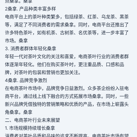
点
桑拿
。
桑拿
2
桑拿
. 产品种类丰富多样
电商平台上的茶叶种类繁多，包括绿茶、红茶、乌龙茶、黑茶
等，满足了不同消费者的需求
桑拿
。同时，电商平台还推出了
许多特色茶叶，如有机茶、古树茶、名优茶等，进一步丰富了
市场。
桑拿
3. 消费者群体年轻化
桑拿
年轻一代对茶叶文化的关注和喜爱，电商茶叶行业的消费者群
体逐渐年轻化。他们在购买茶叶时，更注重品质、口感和品
牌，对茶叶的包装和营销也更加关注。
4
桑拿
. 品牌竞争激烈
在电商茶叶市场中，品牌竞争日益激烈。众多茶企纷纷入驻电
商平台，通过线上线下融合的方式拓展市场
桑拿
。同时，一些
新兴品牌凭借独特的营销策略和优质的产品，在市场上崭露头
角
桑拿
。
桑拿
二、电商茶叶行业未来展望
1. 市场规模持续增长
桑拿
消费者对茶叶品质和品味的追求不断提高，电商茶叶市场有望