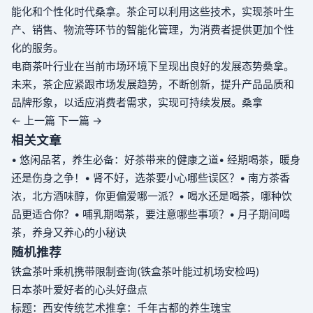
能化和个性化时代
桑拿
。茶企可以利用这些技术，实现茶叶生
产、销售、物流等环节的智能化管理，为消费者提供更加个性
化的服务。
电商茶叶行业在当前市场环境下呈现出良好的发展态势
桑拿
。
未来，茶企应紧跟市场发展趋势，不断创新，提升产品品质和
品牌形象，以适应消费者需求，实现可持续发展。
桑拿
← 上一篇
下一篇 →
相关文章
• 悠闲品茗，养生必备：好茶带来的健康之道
• 经期喝茶，暖身
还是伤身之争！
• 肾不好，选茶要小心哪些误区？
• 南方茶香
浓，北方酒味醇，你更偏爱哪一派？
• 喝水还是喝茶，哪种饮
品更适合你？
• 哺乳期喝茶，要注意哪些事项？
• 月子期间喝
茶，养身又养心的小秘诀
随机推荐
铁盒茶叶乘机携带限制查询(铁盒茶叶能过机场安检吗)
日本茶叶爱好者的心头好盘点
标题：西安传统艺术推拿：千年古都的养生瑰宝