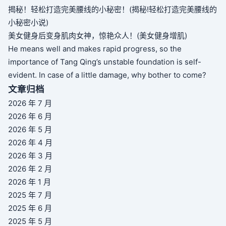
揭秘！轻松打造完美腰线的小秘密！(揭秘!轻松打造完美腰线的
小秘密小说)
美女健身后变身肌肉女神，惊艳众人！(美女健身增肌)
He means well and makes rapid progress, so the
importance of Tang Qing’s unstable foundation is self-
evident. In case of a little damage, why bother to come?
文章归档
2026 年 7 月
2026 年 6 月
2026 年 5 月
2026 年 4 月
2026 年 3 月
2026 年 2 月
2026 年 1 月
2025 年 7 月
2025 年 6 月
2025 年 5 月