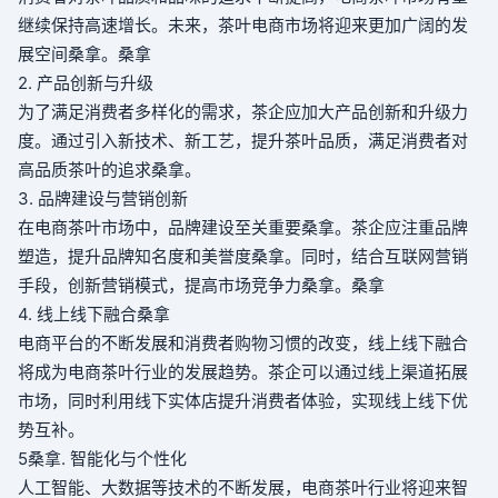
继续保持高速增长。未来，茶叶电商市场将迎来更加广阔的发
展空间
桑拿
。
桑拿
2. 产品创新与升级
为了满足消费者多样化的需求，茶企应加大产品创新和升级力
度。通过引入新技术、新工艺，提升茶叶品质，满足消费者对
高品质茶叶的追求
桑拿
。
3. 品牌建设与营销创新
在电商茶叶市场中，品牌建设至关重要
桑拿
。茶企应注重品牌
塑造，提升品牌知名度和美誉度
桑拿
。同时，结合互联网营销
手段，创新营销模式，提高市场竞争力
桑拿
。
桑拿
4. 线上线下融合
桑拿
电商平台的不断发展和消费者购物习惯的改变，线上线下融合
将成为电商茶叶行业的发展趋势。茶企可以通过线上渠道拓展
市场，同时利用线下实体店提升消费者体验，实现线上线下优
势互补。
5
桑拿
. 智能化与个性化
人工智能、大数据等技术的不断发展，电商茶叶行业将迎来智