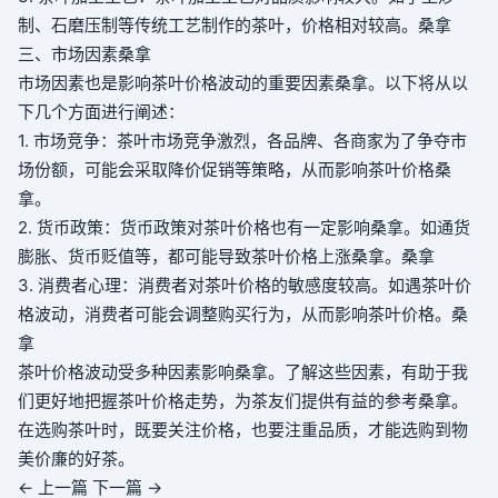
制、石磨压制等传统工艺制作的茶叶，价格相对较高。
桑拿
三、市场因素
桑拿
市场因素也是影响茶叶价格波动的重要因素
桑拿
。以下将从以
下几个方面进行阐述：
1. 市场竞争：茶叶市场竞争激烈，各品牌、各商家为了争夺市
场份额，可能会采取降价促销等策略，从而影响茶叶价格
桑
拿
。
2. 货币政策：货币政策对茶叶价格也有一定影响
桑拿
。如通货
膨胀、货币贬值等，都可能导致茶叶价格上涨
桑拿
。
桑拿
3. 消费者心理：消费者对茶叶价格的敏感度较高。如遇茶叶价
格波动，消费者可能会调整购买行为，从而影响茶叶价格。
桑
拿
茶叶价格波动受多种因素影响
桑拿
。了解这些因素，有助于我
们更好地把握茶叶价格走势，为茶友们提供有益的参考
桑拿
。
在选购茶叶时，既要关注价格，也要注重品质，才能选购到物
美价廉的好茶。
← 上一篇
下一篇 →