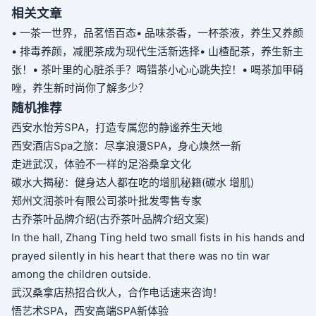
相关文章
• 一茶一世界，品茗悟百态
• 品味茶香，一杯茶液，养生又养颜
• 排毒养颜，减肥茶成为现代生活新选择
• 山楂配茶，养生新主
张！
• 茶叶里的心脏杀手？喝错茶小心心跳失控！
• 喝茶加甲硝
唑，养生新时尚你了解多少？
随机推荐
西安水怡芳SPA，打造专属您的静谧养生天地
西安酒店Spa之旅：尽享浪漫SPA，身心焕然一新
走进武汉，体验不一样的足浴桑拿文化
碳水大揭秘：健身达人都在吃的增肌秘籍(碳水 增肌)
郑州文润茶叶有限公司茶叶批发零售专家
古乔茶叶品牌介绍(古乔茶叶品牌介绍文案)
In the hall, Zhang Ting held two small fists in his hands and
prayed silently in his heart that there was no tin war
among the children outside.
武汉桑拿店热招合伙人，合作电话速来咨询！
悟艺术SPA，西安高端SPA新体验