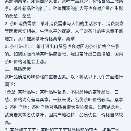
素影响
桑拿
。如遇自然灾害，茶叶产量减少，价格自然上涨
桑
拿
。茶叶新品种的推广、种植面积的扩大等也会对产量产生影
响
桑拿
。
桑拿
2. 茶叶消费需求：茶叶消费需求与人们的生活水平、消费观念
等因素密切相关。生活水平的提高，人们对茶叶的需求量不断
增加，从而推高茶叶价格
桑拿
。
桑拿
3. 茶叶进出口：茶叶进出口贸易也会对国内茶叶价格产生影
响。如遇国际市场茶叶供应紧张，我国茶叶出口量增加，国内
茶叶价格可能会上涨。
二、品质因素
茶叶品质是影响价格的重要因素。以下将从以下几个方面进行
阐述：
1
桑拿
. 茶叶品种：茶叶品种繁多，不同品种的茶叶品质、口
感、价格均有差异
桑拿
。一般来说，名优茶叶价格较高。
桑拿
2. 茶叶产地：茶叶产地对品质有很大影响
桑拿
。如西湖龙井、
武夷岩茶等名优茶叶，因其产地独特，品质优良，价格自然较
高。
3. 茶叶加工工艺：茶叶加工工艺对品质影响较大。如手工炒