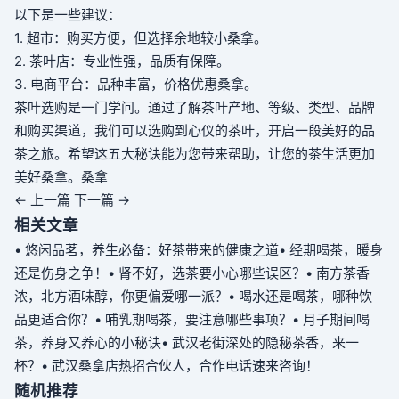
以下是一些建议：
1. 超市：购买方便，但选择余地较小
桑拿
。
2. 茶叶店：专业性强，品质有保障。
3. 电商平台：品种丰富，价格优惠
桑拿
。
茶叶选购是一门学问。通过了解茶叶产地、等级、类型、品牌
和购买渠道，我们可以选购到心仪的茶叶，开启一段美好的品
茶之旅。希望这五大秘诀能为您带来帮助，让您的茶生活更加
美好
桑拿
。
桑拿
← 上一篇
下一篇 →
相关文章
• 悠闲品茗，养生必备：好茶带来的健康之道
• 经期喝茶，暖身
还是伤身之争！
• 肾不好，选茶要小心哪些误区？
• 南方茶香
浓，北方酒味醇，你更偏爱哪一派？
• 喝水还是喝茶，哪种饮
品更适合你？
• 哺乳期喝茶，要注意哪些事项？
• 月子期间喝
茶，养身又养心的小秘诀
• 武汉老街深处的隐秘茶香，来一
杯？
• 武汉桑拿店热招合伙人，合作电话速来咨询！
随机推荐