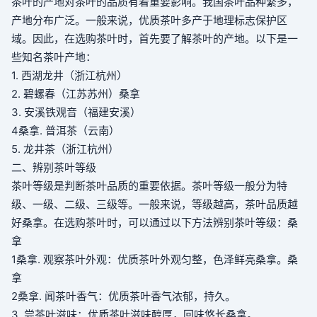
茶叶的产地对茶叶的品质有着重要影响。我国茶叶品种繁多，
产地分布广泛。一般来说，优质茶叶多产于地理标志保护区
域。因此，在选购茶叶时，首先要了解茶叶的产地。以下是一
些知名茶叶产地：
1. 西湖龙井（浙江杭州）
2. 碧螺春（江苏苏州）
桑拿
3. 安溪铁观音（福建安溪）
4
桑拿
. 普洱茶（云南）
5. 龙井茶（浙江杭州）
二、辨别茶叶等级
茶叶等级是判断茶叶品质的重要依据。茶叶等级一般分为特
级、一级、二级、三级等。一般来说，等级越高，茶叶品质越
好
桑拿
。在选购茶叶时，可以通过以下方法辨别茶叶等级：
桑
拿
1
桑拿
. 观察茶叶外观：优质茶叶外观匀整，色泽鲜亮
桑拿
。
桑
拿
2
桑拿
. 闻茶叶香气：优质茶叶香气浓郁，持久。
3. 尝茶叶滋味：优质茶叶滋味醇厚，回味悠长
桑拿
。