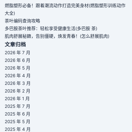
燃脂塑形必备！跟着潮流动作打造完美身材(燃脂塑形训练动作
大全)
茶叶编码查询攻略
多巴胺茶叶推荐：轻松享受健康生活(多巴胺 茶)
肌肉舒展秘籍，告别僵硬，焕发青春！(怎么舒展肌肉)
文章归档
2026 年 7 月
2026 年 6 月
2026 年 5 月
2026 年 4 月
2026 年 3 月
2026 年 2 月
2026 年 1 月
2025 年 7 月
2025 年 6 月
2025 年 5 月
2025 年 4 月