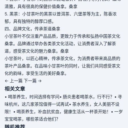
清雅，具有很高的保健价值
桑拿
。
桑拿
5. 黑茶：小甘茶叶的黑茶以普洱茶、六堡茶等为主，陈香浓
郁，具有独特的醇厚口感。
四、品牌文化，传承茶道
桑拿
小甘茶叶不仅注重产品品质，更致力于传承和弘扬中国茶文化
桑拿
。品牌通过举办各类茶文化活动，让消费者深入了解茶
道，感受茶文化的魅力
桑拿
。
桑拿
小甘茶叶，以匠心精神，传承茶文化，为消费者带来高品质的
茶叶产品
桑拿
。在品味小甘茶叶的同时，让我们共同感受茶文
化的韵味，享受生活的美好
桑拿
。
← 上一篇
下一篇 →
相关文章
• 喝茶养生，时间选择有学问
• 肠炎患者喝茶水，行不行？
• 寻
味杭州，这几家茶馆值得一试再试
• 茶水养生，女人美丽不设
限！
• 喝茶养生，补血抗贫血，健康生活从一杯茶开始！
• 一岁
宝宝喝茶，哪些茶适合他们？
随机推荐