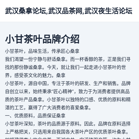
武汉桑拿论坛,武汉品茶网,武汉夜生活论坛
小甘茶叶品牌介绍
小甘茶叶，品味生活，传承匠心
桑拿
我们渴望一份宁静与舒适
桑拿
。而一杯香醇的茶，正是我们寻
找的那份静谧
桑拿
。今天，就让我们一起走进小甘茶叶的世
界，感受茶文化的魅力。
桑拿
小甘茶叶，源自中国，专注于茶叶的研发、生产和销售。品牌
自创立以来，始终秉承“匠心精神”，致力于为消费者提供高品
质的茶叶产品
桑拿
。小甘茶叶以独特的口感、优质的原料和精
湛的工艺，赢得了广大消费者的喜爱
桑拿
。
一、优质原料，品质保证
桑拿
小甘茶叶深知，茶叶的品质源于原料。因此，品牌在原料选择
上严格把关，只选用来自我国各大茶叶产区的优质茶叶
桑拿
。