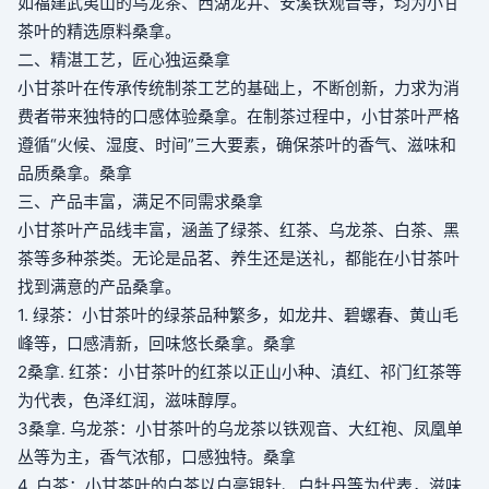
如福建武夷山的乌龙茶、西湖龙井、安溪铁观音等，均为小甘
茶叶的精选原料
桑拿
。
二、精湛工艺，匠心独运
桑拿
小甘茶叶在传承传统制茶工艺的基础上，不断创新，力求为消
费者带来独特的口感体验
桑拿
。在制茶过程中，小甘茶叶严格
遵循“火候、湿度、时间”三大要素，确保茶叶的香气、滋味和
品质
桑拿
。
桑拿
三、产品丰富，满足不同需求
桑拿
小甘茶叶产品线丰富，涵盖了绿茶、红茶、乌龙茶、白茶、黑
茶等多种茶类。无论是品茗、养生还是送礼，都能在小甘茶叶
找到满意的产品
桑拿
。
1. 绿茶：小甘茶叶的绿茶品种繁多，如龙井、碧螺春、黄山毛
峰等，口感清新，回味悠长
桑拿
。
桑拿
2
桑拿
. 红茶：小甘茶叶的红茶以正山小种、滇红、祁门红茶等
为代表，色泽红润，滋味醇厚。
3
桑拿
. 乌龙茶：小甘茶叶的乌龙茶以铁观音、大红袍、凤凰单
丛等为主，香气浓郁，口感独特。
桑拿
4. 白茶：小甘茶叶的白茶以白毫银针、白牡丹等为代表，滋味