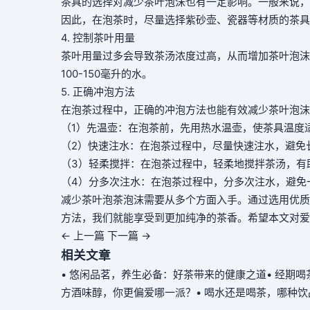
茶具的选择对减少茶叶泡沫也有一定影响。一般来说，
因此，在泡茶时，尽量选择紫砂壶、瓷器等材质的茶具
4. 控制茶叶用量
茶叶用量过多会导致茶汤浓度过高，从而增加茶叶泡沫
100-150毫升的水。
5. 正确冲泡方法
在泡茶过程中，正确的冲泡方法也能有效减少茶叶泡沫
（1）先温壶：在泡茶前，先用热水温壶，使茶具温度
（2）快速注水：在泡茶过程中，尽量快速注水，避免
（3）轻柔搅拌：在泡茶过程中，轻柔地搅拌茶汤，有
（4）分多次注水：在泡茶过程中，分多次注水，避免
减少茶叶泡茶泡沫需要从多个方面入手。通过选用优质
方法，我们就能享受到更加纯净的茶香。希望本文对爱
← 上一篇
下一篇 →
相关文章
• 悠闲品茗，养生必备：好茶带来的健康之道
• 经期
方酒味醇，你更偏爱哪一派？
• 喝水还是喝茶，哪种