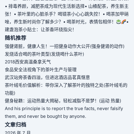
• 排毒养颜，减肥茶成为现代生活新选择
• 山楂配茶，养生新主
张！
• 茶叶里的心脏杀手？喝错茶小心心跳失控！
• 喝茶加甲硝
唑，养生新时尚你了解多少？
• 喝茶时光，表情包相伴！
•
建盏泡茶小贴士：让茶香环绕指尖！
随机推荐
强健肾脏，健康人生！一招健身动作大公开(强身健肾的动作)
发烧适合喝的茶叶类型(发烧喝什么茶叶)
2018西安高温桑拿天气
食品安全法视角下的茶叶生产与管理
武汉站旁茶香四溢，住进这酒店品茗真惬意
茶叶绒毛价值解析：带你深入了解茶叶的独特之处(茶叶绒毛的
功能)
健身秘籍：运动热量大揭秘，轻松减脂不是梦！(运动 热量)
And his principle is to report the true facts, never falsify
them, and never be bought by anyone.
文章归档
2026 年 7 月